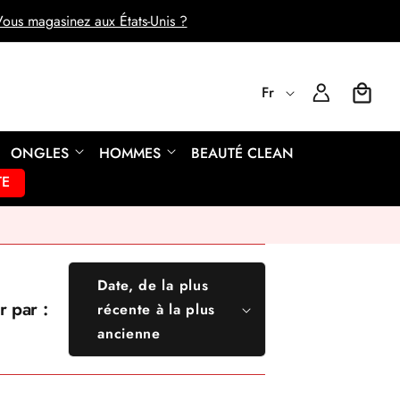
ous magasinez aux États-Unis ?
L
Fr
Connexion
Panier
a
ONGLES
HOMMES
BEAUTÉ CLEAN
n
TE
g
u
Date, de la plus
r par :
e
récente à la plus
En vedette
ancienne
Le plus pertinent
Meilleures ventes