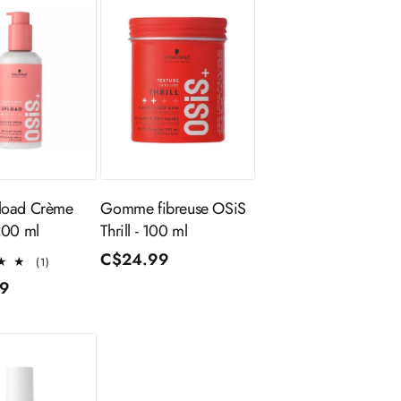
outer au
Ajouter au
panier
panier
load Crème
Gomme fibreuse OSiS
200 ml
Thrill - 100 ml
Prix
C$24.99
1
(1)
total
habituel
99
des
l
critiques