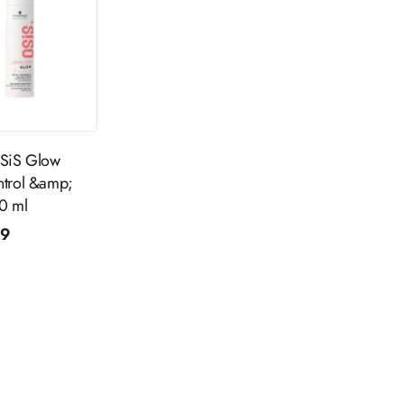
outer au
panier
SiS Glow
ntrol &amp;
50 ml
99
l