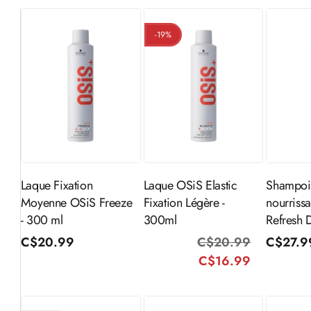
-19%
Ajouter au
Ajouter au
Aj
panier
panier
Laque Fixation
Laque OSiS Elastic
Shampoi
Moyenne OSiS Freeze
Fixation Légère -
nourriss
- 300 ml
300ml
Refresh 
Prix
C$20.99
C$20.99
Prix
Prix
Prix
C$27.9
habituel
C$16.99
habituel
promotio
habitue