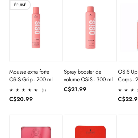
ÉPUISÉ
Ajouter au
Aj
Épuisé
panier
Mousse extra forte
Spray booster de
OSiS Up
OSiS Grip - 200 ml
volume OSiS - 300 ml
Corps - 
Prix
C$21.99
1
(1)
total
habituel
Prix
C$20.99
Prix
C$22.
des
habituel
habitue
critiques