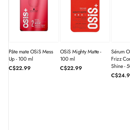
Ajouter au
Ajouter au
Aj
panier
panier
Pâte mate OSiS Mess
OSiS Mighty Matte -
Sérum O
Up - 100 ml
100 ml
Frizz Co
Shine - 
Prix
C$22.99
Prix
C$22.99
Prix
C$24.
habituel
habituel
habitue