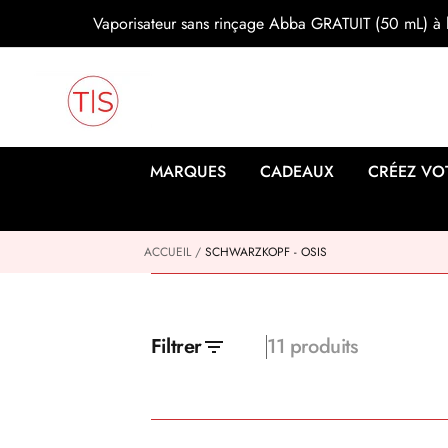
s
Vaporisateur sans rinçage Abba GRATUIT (50 mL) à l
s
e
r
a
u
c
o
n
MARQUES
CADEAUX
CRÉEZ VO
t
e
n
u
ACCUEIL
SCHWARZKOPF - OSIS
Filtrer
11 produits