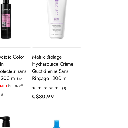
outer au
Épuisé
panier
cidic Color
Matrix Biolage
in
Hydrasource Crème
otecteur sans
Quotidienne Sans
- 200 ml
Rinçage - 200 ml
Use
EN10
for 10% off
1
(1)
total
99
Prix
C$30.99
des
l
habituel
critiques