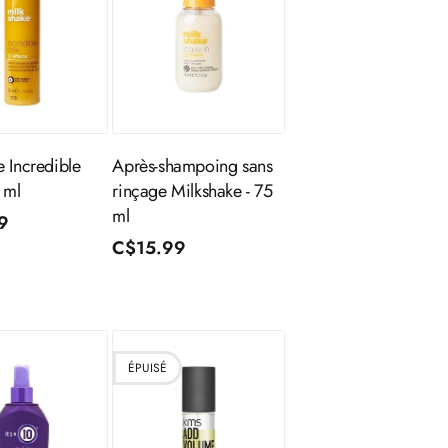
outer au
Ajouter au
panier
panier
e Incredible
Après-shampoing sans
 ml
rinçage Milkshake - 75
ml
9
Prix
C$15.99
l
nnel
habituel
ÉPUISÉ