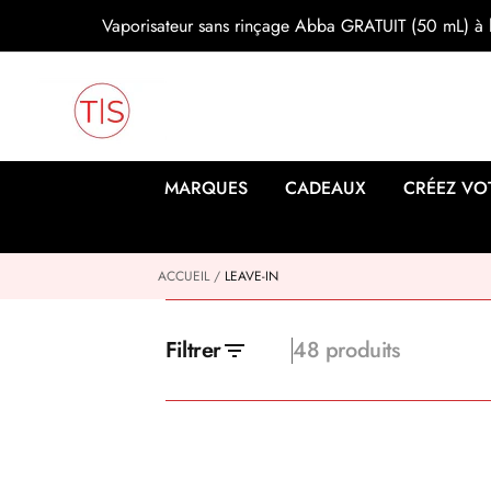
s
Vaporisateur sans rinçage Abba GRATUIT (50 mL) à l
s
e
r
a
u
c
o
n
MARQUES
CADEAUX
CRÉEZ VO
t
e
n
u
ACCUEIL
LEAVE-IN
Filtrer
48 produits