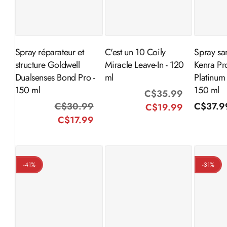
Ajouter au
Ajouter au
Aj
panier
panier
Spray réparateur et
C'est un 10 Coily
Spray sa
structure Goldwell
Miracle Leave-In - 120
Kenra Pr
Dualsenses Bond Pro -
ml
Platinum
150 ml
150 ml
C$35.99
Prix
Prix
C$30.99
Prix
Prix
Prix
C$37.9
C$19.99
habituel
promotio
C$17.99
habituel
promotionnel
habitue
-41%
-31%