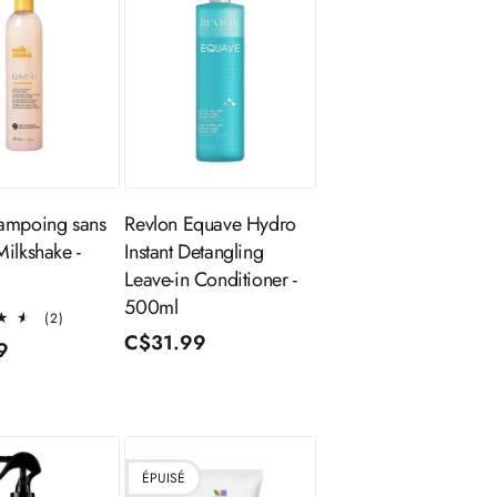
outer au
Ajouter au
panier
panier
ampoing sans
Revlon Equave Hydro
Milkshake -
Instant Detangling
Leave-in Conditioner -
500ml
2
(2)
total
Prix
C$31.99
9
des
habituel
l
critiques
ÉPUISÉ