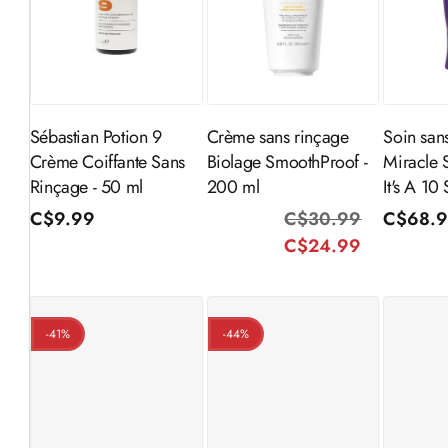
Ajouter au
Ajouter au
Aj
panier
panier
Sébastian Potion 9
Crème sans rinçage
Soin san
Crème Coiffante Sans
Biolage SmoothProof -
Miracle S
Rinçage - 50 ml
200 ml
It's A 10
Prix
C$9.99
C$30.99
Prix
Prix
Prix
C$68.
habituel
C$24.99
habituel
promotio
habitue
-41%
-44%