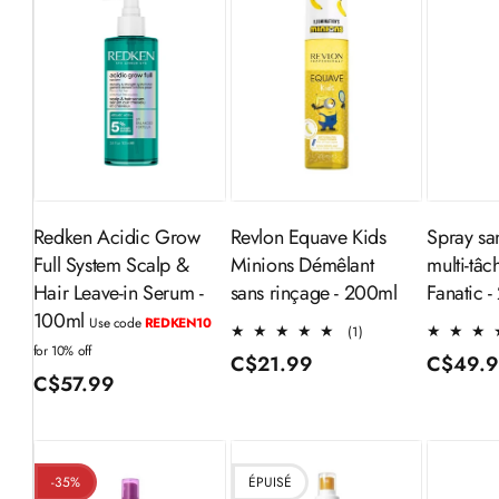
Ajouter au
Ajouter au
Aj
panier
panier
Redken Acidic Grow
Revlon Equave Kids
Spray sa
Full System Scalp &
Minions Démêlant
multi-tâc
Hair Leave-in Serum -
sans rinçage - 200ml
Fanatic 
100ml
Use code
REDKEN10
1
(1)
for 10% off
total
Prix
C$21.99
Prix
C$49.
des
Prix
C$57.99
habituel
habitue
critiques
habituel
-35%
ÉPUISÉ