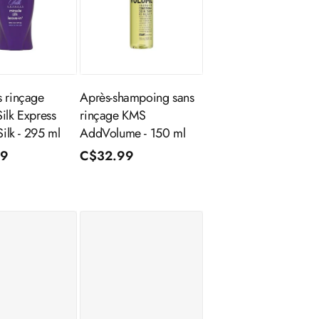
outer au
Épuisé
panier
s rinçage
Après-shampoing sans
ilk Express
rinçage KMS
 Silk - 295 ml
AddVolume - 150 ml
99
Prix
C$32.99
nnel
l
habituel