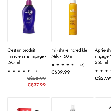
Ajouter au
Aj
Épuisé
panier
C'est un produit
milkshake Incredible
Après-sh
miracle sans rinçage -
Milk - 150 ml
rinçage 
295 ml
350 ml
146
(146)
total
1
(1)
Prix
C$39.99
des
total
C$58.99
Prix
Prix
Prix
C$37.9
habituel
critiques
des
C$37.99
habituel
promotionnel
habitue
critiques