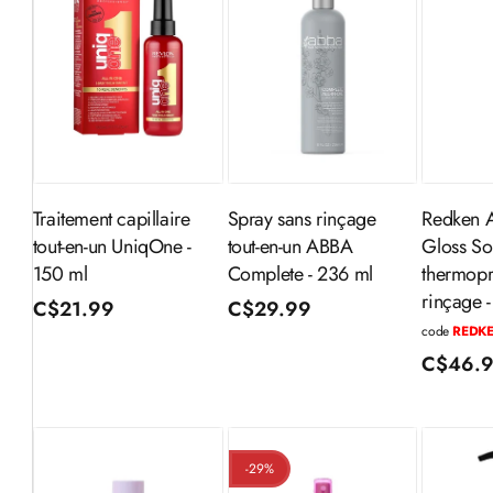
Ajouter au
Ajouter au
Aj
panier
panier
Traitement capillaire
Spray sans rinçage
Redken A
tout-en-un UniqOne -
tout-en-un ABBA
Gloss So
150 ml
Complete - 236 ml
thermopr
rinçage 
Prix
C$21.99
Prix
C$29.99
code
REDK
habituel
habituel
Prix
C$46.
habitue
-29%