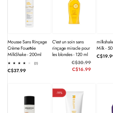
Ajouter au
Aj
Épuisé
panier
Mousse Sans Rinçage
C'est un soin sans
milkshak
Crème Fouettée
rinçage miracle pour
Milk - 50
MilkShake - 200ml
les blondes - 120 ml
Prix
C$19.9
C$30.99
Prix
Prix
habitue
2
(2)
total
C$16.99
habituel
promotio
Prix
C$37.99
des
habituel
critiques
-19%