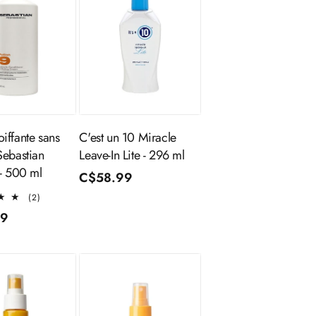
outer au
Ajouter au
panier
panier
iffante sans
C'est un 10 Miracle
Sebastian
Leave-In Lite - 296 ml
 - 500 ml
Prix
C$58.99
habituel
2
(2)
total
nnel
99
des
l
critiques