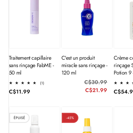
Ajouter au
Ajouter au
Aj
panier
panier
Traitement capillaire
C'est un produit
Crème co
sans rinçage FabME -
miracle sans rinçage -
rinçage 
50 ml
120 ml
Potion 9
C$30.99
Prix
Prix
1
(1)
total
C$21.99
habituel
promotio
Prix
C$11.99
Prix
C$54.
des
habituel
habitue
critiques
ÉPUISÉ
-45%