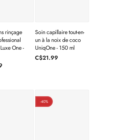
outer au
Ajouter au
panier
panier
ns rinçage
Soin capillaire tout-en-
ofessional
un à la noix de coco
 Luxe One -
UniqOne - 150 ml
Prix
C$21.99
9
nnel
habituel
l
-40%