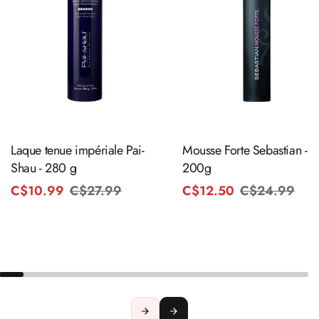
Ajouter au panier
Ajouter au panier
Laque tenue impériale Pai-
Mousse Forte Sebastian -
Shau - 280 g
200g
C$10.99
C$27.99
Prix
Prix
C$12.50
C$24.99
Pri
Pri
habituel
promotionnel
hab
pro