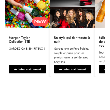
NEW
Morgan Taylor –
Un style qui tient toute la
Milksh
Collection ÉTÉ
nuit
de beau
vos che
GARDEZ ÇA BIEN JUTEUX !
Gardez une coiffure fraîche,
Tout ce 
souple et prête pour les
besoin p
photos toute la soirée avec
resplendi
SexyHair.
Acheter maintenant
Acheter maintenant
Ach