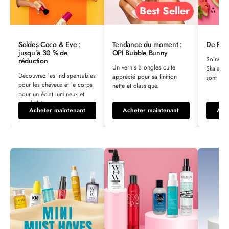
Best Seller
Soldes Coco & Eve :
Tendance du moment :
De Reto
jusqu’à 30 % de
OPI Bubble Bunny
Soins cap
réduction
Un vernis à ongles culte
Skala – 
Découvrez les indispensables
apprécié pour sa finition
sont de 
pour les cheveux et le corps
nette et classique.
pour un éclat lumineux et
ensoleillé.
Acheter maintenant
Acheter maintenant
Ach