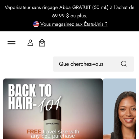
s
Vaporisateur sans rinçage Abba GRATUIT (50 mL) à l'achat de
s
69,99 $ ou plus.
e
r
Vous magasinez aux États-Unis ?
a
u
c
Panier
o
n
t
e
Que
Connexion
n
cherchez-
u
vous
?