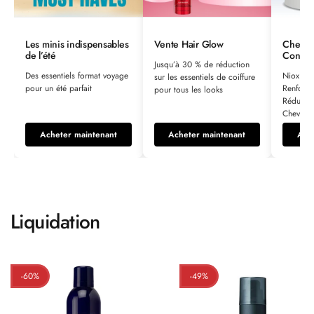
Les minis indispensables
Vente Hair Glow
Cheveu
de l’été
Confian
Jusqu’à 30 % de réduction
Des essentiels format voyage
Nioxin H
sur les essentiels de coiffure
pour un été parfait
Renforce
pour tous les looks
Réduisez
Cheveux
Acheter maintenant
Acheter maintenant
Ach
Liquidation
-60%
-49%