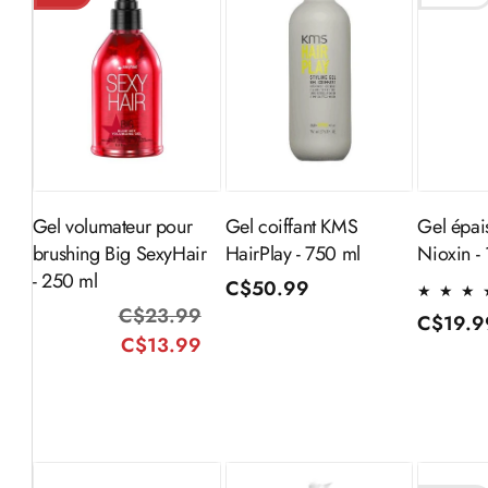
Ajouter au
Ajouter au
panier
panier
Gel volumateur pour
Gel coiffant KMS
Gel épais
brushing Big SexyHair
HairPlay - 750 ml
Nioxin -
- 250 ml
Prix
C$50.99
C$23.99
Prix
Prix
habituel
Prix
C$19.9
C$13.99
habituel
promotionnel
habitue