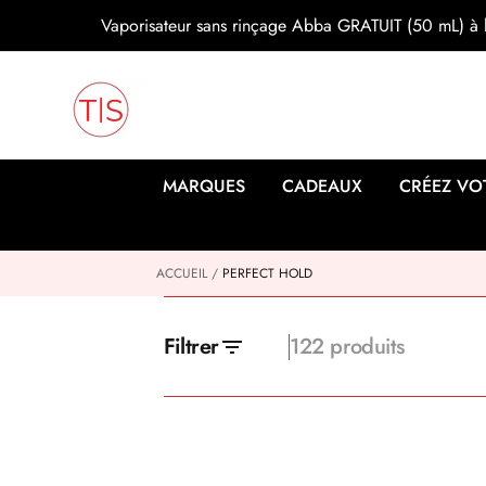
s
Vaporisateur sans rinçage Abba GRATUIT (50 mL) à l
s
e
r
a
u
c
o
n
MARQUES
CADEAUX
CRÉEZ VO
t
e
n
u
ACCUEIL
PERFECT HOLD
Filtrer
122 produits