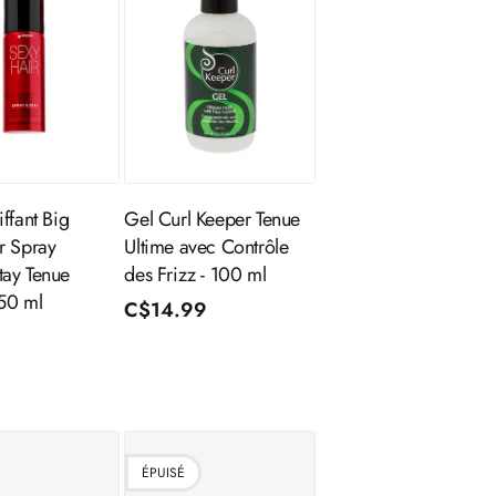
outer au
Ajouter au
panier
panier
ffant Big
Gel Curl Keeper Tenue
r Spray
Ultime avec Contrôle
ay Tenue
des Frizz - 100 ml
 50 ml
Prix
C$14.99
9
habituel
l
nnel
ÉPUISÉ