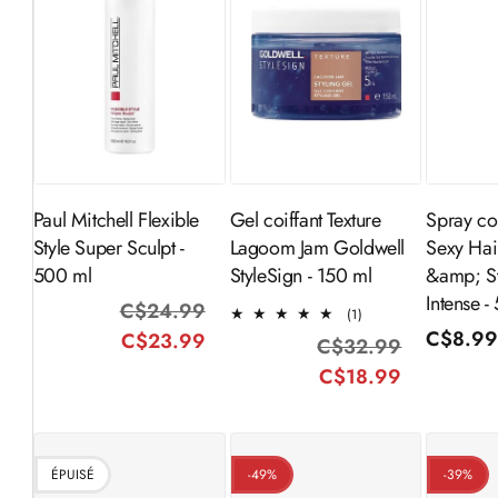
Ajouter au
Ajouter au
Aj
panier
panier
Paul Mitchell Flexible
Gel coiffant Texture
Spray coi
Style Super Sculpt -
Lagoom Jam Goldwell
Sexy Hai
500 ml
StyleSign - 150 ml
&amp; St
Intense -
C$24.99
Prix
Prix
1
(1)
total
Prix
C$8.9
C$23.99
habituel
promotionnel
C$32.99
Prix
Prix
des
habitue
C$18.99
habituel
promotio
critiques
ÉPUISÉ
-49%
-39%