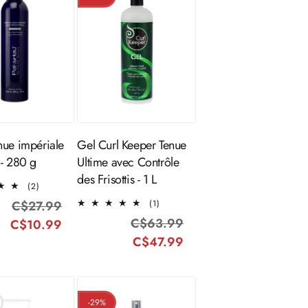
outer au
Ajouter au
panier
panier
nue impériale
Gel Curl Keeper Tenue
 - 280 g
Ultime avec Contrôle
des Frisottis - 1 L
2
(2)
total
1
C$27.99
Prix
Prix
(1)
des
total
C$63.99
Prix
Prix
C$10.99
habituel
promotionnel
critiques
des
C$47.99
habituel
promotionnel
critiques
-29%