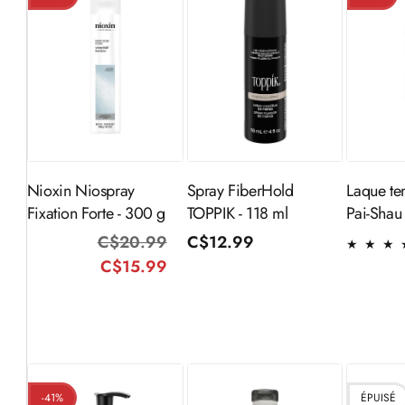
Ajouter au
Ajouter au
Aj
panier
panier
Nioxin Niospray
Spray FiberHold
Laque te
Fixation Forte - 300 g
TOPPIK - 118 ml
Pai-Shau
C$20.99
Prix
Prix
Prix
C$12.99
C$15.99
habituel
promotionnel
habituel
-41%
ÉPUISÉ