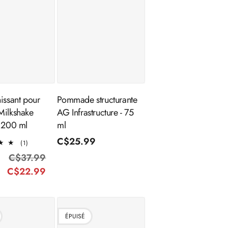
outer au
Épuisé
panier
issant pour
Pommade structurante
Milkshake
AG Infrastructure - 75
- 200 ml
ml
Prix
C$25.99
nnel
1
(1)
total
habituel
C$37.99
Prix
Prix
des
C$22.99
habituel
promotionnel
critiques
ÉPUISÉ