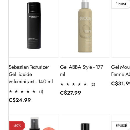
ÉPUISÉ
Ajouter au
Ajouter au
panier
panier
Gel ABBA Style - 177
Sebastian Texturizer
Gel Mous
ml
Gel liquide
Ferme A
voluminisant - 140 ml
Prix
C$31.9
2
(2)
total
habitue
1
Prix
C$27.99
(1)
des
total
Prix
C$24.99
habituel
critiques
des
habituel
critiques
-50%
ÉPUISÉ