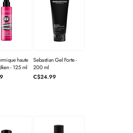
Ajouter au
Épuisé
panier
ermique haute
Sebastian Gel Forte -
dken - 125 ml
200 ml
99
Prix
C$24.99
l
habituel