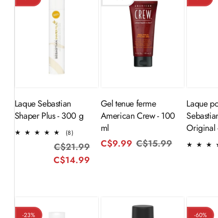
Ajouter au
Aj
Épuisé
panier
Laque Sebastian
Gel tenue ferme
Laque po
Shaper Plus - 300 g
American Crew - 100
Sebastia
ml
Original
8
(8)
total
C$9.99
C$15.99
Prix
Prix
C$21.99
Prix
Prix
des
habituel
promotion
C$14.99
habituel
promotionnel
critiques
-23%
-60%