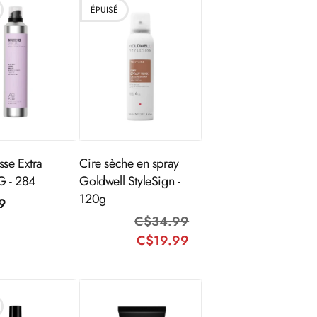
ÉPUISÉ
Épuisé
Épuisé
se Extra
Cire sèche en spray
G - 284
Goldwell StyleSign -
120g
9
C$34.99
Prix
Prix
l
C$19.99
habituel
promotionnel