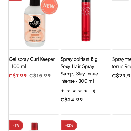
Ajouter au
Ajouter au
panier
panier
Gel spray Curl Keeper
Spray coiffant Big
Spray th
- 100 ml
Sexy Hair Spray
tenue Re
&amp; Stay Tenue
C$7.99
C$15.99
Prix
Prix
Prix
C$29.
Intense - 300 ml
habituel
promotionnel
habitue
1
(1)
total
Prix
C$24.99
des
habituel
critiques
-4%
-42%