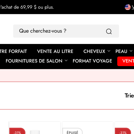
'achat de 69,99 $ ou plus.
V
Que
cherchez-
vous
TRE FORFAIT
VENTE AU LITRE
CHEVEUX
PEAU
?
FOURNITURES DE SALON
FORMAT VOYAGE
VEN
Trie
-31%
ÉPUISÉ
-31%