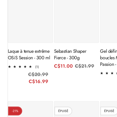
Ajouter au
Aj
Épuisé
panier
Laque à tenue extrême
Sebastian Shaper
Gel défin
OSiS Session - 300 ml
Fierce - 300g
boucles 
Passion 
C$11.00
C$21.99
Prix
Prix
1
(1)
total
habituel
promotio
C$20.99
Prix
Prix
des
C$16.99
habituel
promotionnel
critiques
-21%
ÉPUISÉ
ÉPUISÉ