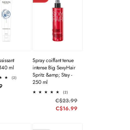
Ajouter au
Épuisé
panier
sissant
Spray coiffant tenue
 140 ml
intense Big SexyHair
Spritz &amp; Stay -
2
(2)
250 ml
total
9
des
2
(2)
l
critiques
total
C$23.99
Prix
Prix
des
C$16.99
habituel
promotionnel
critiques